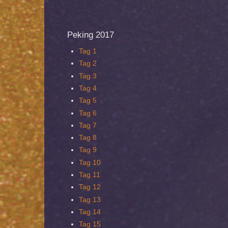
Peking
2017
Tag 1
Tag 2
Tag 3
Tag 4
Tag 5
Tag 6
Tag 7
Tag 8
Tag 9
Tag 10
Tag 11
Tag 12
Tag 13
Tag 14
Tag 15