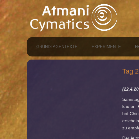
GRUNDLAGENTEXTE
EXPERIMENTE
H
Tag 2
(22.4.2
Samstag
kaufen. 
bot Chin
erschein
zu empfa
Der Auto