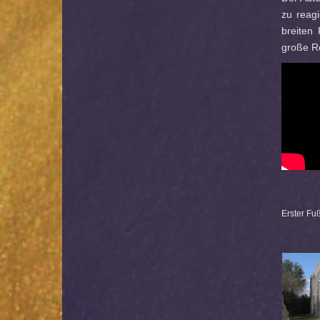
zu reag
breiten 
große Ro
Erster Fu