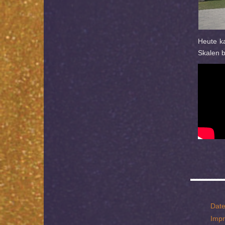
Heute ka
Skalen b
Date
Imp