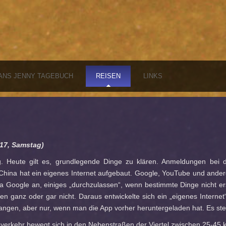
ANS JENNY TAGEBUCH
REISEN
LINKS
017, Samstag)
. Heute gilt es, grundlegende Dinge zu klären. Anmeldungen bei de
China hat ein eigenes Internet aufgebaut. Google, YouTube und andere
a Google an, einiges „durchzulassen“, wenn bestimmte Dinge nicht e
en ganz oder gar nicht. Daraus entwickelte sich ein „eigenes Internet
ngen, aber nur, wenn man die App vorher heruntergeladen hat. Es stel
verkehr bewegt sich in den Nebenstraßen der Viertel zwischen 25-45 km