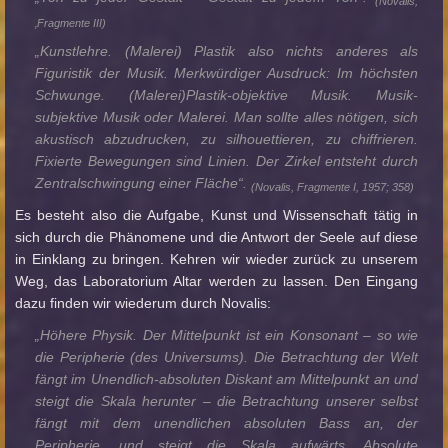
(Novalis,
‚Fragmente III
)
„Kunstlehre. (Malerei) Plastik also nichts anderes als
Figuristik der Musik. Merkwürdiger Ausdruck: Im höchsten
Schwunge. (Malerei)Plastik-objektive Musik. Musik-
subjektive Musik oder Malerei. Man sollte alles nötigen, sich
akustisch abzudrucken, zu silhouettieren, zu chiffrieren.
Fixierte Bewegungen sind Linien. Der Zirkel entsteht durch
Zentralschwingung einer Fläche“.
(Novalis, Fragmente I, 1957; 358)
Es besteht also die Aufgabe, Kunst und Wissenschaft tätig in
sich durch die Phänomene und die Antwort der Seele auf diese
in Einklang zu bringen. Kehren wir wieder zurück zu unserem
Weg, das Laboratorium Altar werden zu lassen. Den Eingang
dazu finden wir wiederum durch Novalis:
„Höhere Physik. Der Mittelpunkt ist ein Konsonant – so wie
die Peripherie (des Universums). Die Betrachtung der Welt
fängt im Unendlich-absoluten Diskant am Mittelpunkt an und
steigt die Skala herunter – die Betrachtung unserer selbst
fängt mit dem unendlichen absoluten Bass an, der
Peripherie, und steigt die Skala aufwärts. Absolute