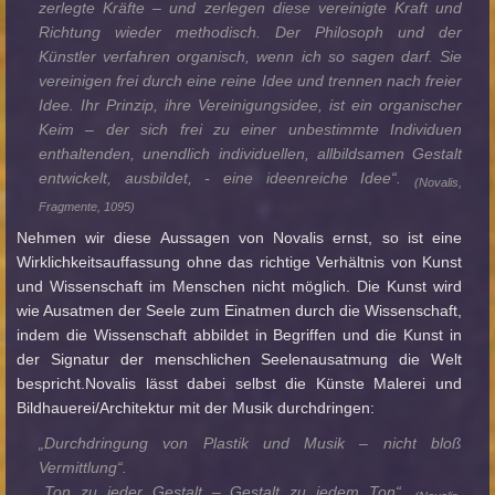
zerlegte Kräfte – und zerlegen diese vereinigte Kraft und
Richtung wieder methodisch. Der Philosoph und der
Künstler verfahren organisch, wenn ich so sagen darf. Sie
vereinigen frei durch eine reine Idee und trennen nach freier
Idee. Ihr Prinzip, ihre Vereinigungsidee, ist ein organischer
Keim – der sich frei zu einer unbestimmte Individuen
enthaltenden, unendlich individuellen, allbildsamen Gestalt
entwickelt, ausbildet, - eine ideenreiche Idee“.
(Novalis,
Fragmente, 1095)
Nehmen wir diese Aussagen von Novalis ernst, so ist eine
Wirklichkeitsauffassung ohne das richtige Verhältnis von Kunst
und Wissenschaft im Menschen nicht möglich. Die Kunst wird
wie Ausatmen der Seele zum Einatmen durch die Wissenschaft,
indem die Wissenschaft abbildet in Begriffen und die Kunst in
der Signatur der menschlichen Seelenausatmung die Welt
bespricht.Novalis lässt dabei selbst die Künste Malerei und
Bildhauerei/Architektur mit der Musik durchdringen:
„Durchdringung von Plastik und Musik – nicht bloß
Vermittlung“.
„Ton zu jeder Gestalt – Gestalt zu jedem Ton“.