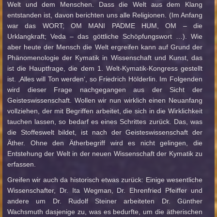
Welt und dem Menschen. Dass die Welt aus dem Klang
entstanden ist, davon berichten uns alle Religionen. (Im Anfang
war das WORT; OM MANI PADME HUM, OM – die
Urklangkraft; Veda – das göttliche Schöpfungswort …). Wie
aber heute der Mensch die Welt ergreifen kann auf Grund der
Phänomenologie der Kymatik in Wissenschaft und Kunst, das
ist die Hauptfrage, die dem 1. Welt-Kymatik-Kongress gestellt
ist. ‚Alles will Ton werden‘, so Friedrich Hölderlin. Im Folgenden
wird dieser Frage nachgegangen aus der Sicht der
Geisteswissenschaft. Wollen wir nun wirklich einen Neuanfang
vollziehen, der mit Begriffen arbeitet, die sich in die Wirklichkeit
tauchen lassen, so bedarf es eines Schrittes zurück. Das, was
die Stoffeswelt bildet, ist nach der Geisteswissenschaft der
Äther. Ohne den Ätherbegriff wird es nicht gelingen, die
Entstehung der Welt in der neuen Wissenschaft der Kymatik zu
erfassen.
Greifen wir auch da historisch etwas zurück: Einige wesentliche
Wissenschafter, Dr. Ita Wegman, Dr. Ehrenfried Pfeiffer und
andere um Dr. Rudolf Steiner arbeiteten Dr. Günther
Wachsmuth dasjenige zu, was es bedurfte, um die ätherischen