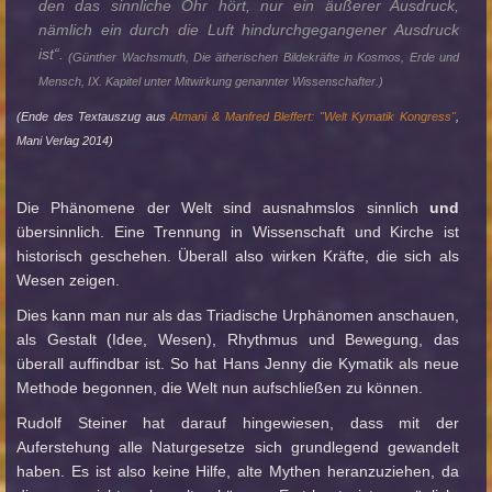
den das sinnliche Ohr hört, nur ein äußerer Ausdruck,
nämlich ein durch die Luft hindurchgegangener Ausdruck
ist“.
(Günther Wachsmuth, Die ätherischen Bildekräfte in Kosmos, Erde und
Mensch, IX. Kapitel unter Mitwirkung genannter Wissenschafter.)
(Ende des Textauszug aus
Atmani & Manfred Bleffert: "Welt Kymatik Kongress"
,
Mani Verlag 2014)
Die Phänomene der Welt sind ausnahmslos sinnlich
und
übersinnlich. Eine Trennung in Wissenschaft und Kirche ist
historisch geschehen. Überall also wirken Kräfte, die sich als
Wesen zeigen.
Dies kann man nur als das Triadische Urphänomen anschauen,
als Gestalt (Idee, Wesen), Rhythmus und Bewegung, das
überall auffindbar ist. So hat Hans Jenny die Kymatik als neue
Methode begonnen, die Welt nun aufschließen zu können.
Rudolf Steiner hat darauf hingewiesen, dass mit der
Auferstehung alle Naturgesetze sich grundlegend gewandelt
haben. Es ist also keine Hilfe, alte Mythen heranzuziehen, da